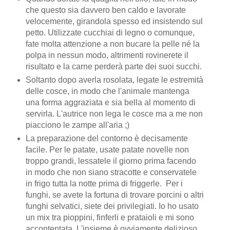
che questo sia davvero ben caldo e lavorate
velocemente, girandola spesso ed insistendo sul
petto. Utilizzate cucchiai di legno o comunque,
fate molta attenzione a non bucare la pelle né la
polpa in nessun modo, altrimenti rovinerete il
risultato e la carne perderà parte dei suoi succhi.
Soltanto dopo averla rosolata, legate le estremità
delle cosce, in modo che l'animale mantenga
una forma aggraziata e sia bella al momento di
servirla. L'autrice non lega le cosce ma a me non
piacciono le zampe all'aria ;)
La preparazione del contorno è decisamente
facile. Per le patate, usate patate novelle non
troppo grandi, lessatele il giorno prima facendo
in modo che non siano stracotte e conservatele
in frigo tutta la notte prima di friggerle. Per i
funghi, se avete la fortuna di trovare porcini o altri
funghi selvatici, siete dei privilegiati. Io ho usato
un mix tra pioppini, finferli e prataioli e mi sono
accontentata. L'insieme è ovviamente delizioso.