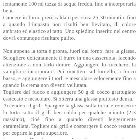
lentamente 100 ml tazza di acqua fredda, fino a incorporarla
bene.
Cuocere in forno preriscaldato per circa 25-30 minuti o fino
a quando l’impasto non risulti ben lievitato, di colore
ambrato ed elastico al tatto. Uno spiedino inserito nel centro
dovrà comunque risultare pulito.
Non appena la torta è pronta, fuori dal forno, fare la glassa.
Sciogliere delicatamente il burro in una casseruola, facendo
attenzione a non farlo dorare. Aggiungere lo zucchero, la
vaniglia e incorporare. Poi rimettere sul fornello, a fuoco
basso, e aggiungere i tuorli e mescolare velocemente fino a
quando la crema non diventi vellutata.
Togliere dal fuoco e aggiungere 50 g di cocco grattugiato
essiccato e mescolare. Si otterrà una glassa piuttosto densa.
Accendere il grill. Spargere la glassa sulla torta, e reinserire
la torta sotto il grill ben caldo per qualche minuto (2-3
massimo), cioè fino a quando diventi leggermente
caramellata. Togliere dal grill e cospargere il cocco restante
per coprire la parte superiore.