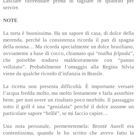
Lasciare raffreddare prima di tagliare in quadrati per
servire.
NOTE
La torta è buonissima. Ha un sapore di casa, di dolce della
merenda, perché la consistenza ricorda il pan di spagna
della nonna… Ma ricorda specialmente un dolce brasiliano,
ovviamente a base di cocco, chiamato qui “
toalha felpuda
”,
che potrebbe tradursi maldestramente con “panno
vellutato”. Probabilmente l’omaggio alla Regina Silvia
viene da qualche ricordo d’infanzia in Brasile.
La ricetta non presenta difficoltà. È importante versare
l’acqua fredda molto, ma molto lentamente e farla assorbire
bene, per non avere un risultato poco morbido. Il passaggio
sotto il grill è una “genialata” perché il dolce assume un
particolare sapore “brûlé”, se mi faccio capire…
Una nota personale, permettetemela: Brontë Aurell era
contentissima, quando le ho scritto che avevo fatto la