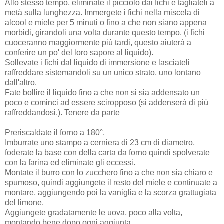
Allo stesso tempo, eliminate il picciolo dai fichi e tagliateli a
metà sulla lunghezza. Immergete i fichi nella miscela di
alcool e miele per 5 minuti o fino a che non siano appena
morbidi, girandoli una volta durante questo tempo. (i fichi
cuoceranno maggiormente più tardi, questo aiuterà a
conferire un po' del loro sapore al liquido).
Sollevate i fichi dal liquido di immersione e lasciateli
raffreddare sistemandoli su un unico strato, uno lontano
dall'altro.
Fate bollire il liquido fino a che non si sia addensato un
poco e cominci ad essere sciropposo (si addenserà di più
raffreddandosi.). Tenere da parte
Preriscaldate il forno a 180°.
Imburrate uno stampo a cerniera di 23 cm di diametro,
foderate la base con della carta da forno quindi spolverate
con la farina ed eliminate gli eccessi.
Montate il burro con lo zucchero fino a che non sia chiaro e
spumoso, quindi aggiungete il resto del miele e continuate a
montare, aggiungendo poi la vaniglia e la scorza grattugiata
del limone.
Aggiungete gradatamente le uova, poco alla volta,
montando bene dopo ogni aggiunta.