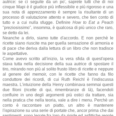
autrice: se ci seguite da un po', saprete tutti che di noi
cinque Mapi è il giudice più inflessibile e più rigoroso e una
sua nota di apprezzamento è sempre la risultante di un
processo di valutazione attento e severo, che tien conto di
tutto e a cui nulla sfugge. Definire
How to Eat a Peach
"preziosissimo", insomma, è qualcosa di più unico che raro,
se detto da lei.
Neanche a dirlo, siamo tutte d'accordo. E non perchè le
ricette siano riuscite ma per quella sensazione di armonia e
di pace che deriva dalla lettura di un libro che non tradisce
le aspettative.
Come avevo scritto all'inizio, la vera sfida di quest'opera
stava tutta nella decisione della sua autrice di spostare il
tiro, mirando non più al solito frusto libro di ricette e neppure
al genere del memoir, con le ricette che fanno da filo
conduttore dei ricordi, di cui Ruth Reichl è l'indiscussa
maestra. L'intuizione della Henry combinava semmai questi
due filoni (ricette di qui, rimembranze di là), facendoli
confluire in uno degli argomenti più ostici da trattare, sia
nella pratica che nella teoria, vale a dire i menu. Perchè un
conto è raccontare un piatto, un altro è mantenere
l'ispirazione su una serie di portate che, ancor prima che dai
sentimenti, sono legate fra loro da rigide ed asfittiche regole