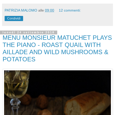
PATRIZIA MALOMO
alle
09:00
12 commenti:
Condividi
lunedì 24 settembre 2018
MENU MONSIEUR MATUCHET PLAYS
THE PIANO - ROAST QUAIL WITH
AILLADE AND WILD MUSHROOMS &
POTATOES