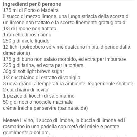
Ingredienti per 8 persone
175 ml di Porto o Madeira
Il succo di mezzo limone, una lunga striscia della scorza di
un limone non trattato e la scorza finemente grattugiata di
1/3 di limone non trattato.
1 rametto di rosmarino
250 g di miele liquido
12 fichi (potrebbero servirne qualcuno in più, dipende dalla
dimensione)
175 g di burro non salato morbido, ed extra per imburrare
225 g di farina, ed extra per la tortiera
30g di soft light brown sugar
1/2 cucchiaino di estratto di vaniglia
3 uova grandi a temperatura ambiente, leggermente sbattute
2 cucchiaini di lievito
1 pizzico di fiocchi di sale marino
50 g di noci o nocciole macinate
crème fraiche per servire (panna acida)
Mettete il vino, il succo di limone, la buccia di limone ed il
rosmarino in una padella con metà del miele e portate
gentilmente a bollore.