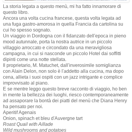
La storia legata a questo menù, mi ha fatto innamorare di
questo libro.
Ancora una volta cucina francese, questa volta legata ad
una fuga gastro-amorosa in quella Francia da cartolina su
cui ho spesso sognato.
Un viaggio in Dordogna con il fidanzato dell'epoca in pieno
mood autunnale, porta la nostra autrice in un piccolo
villaggio arroccato e circondato da una meravigliosa
campagna, in cui si nasconde un piccolo Hotel dai soffitti
dipinti come una notte stellata.
Il proprietario, M. Matuchet, dall'inverosimile somiglianza
con Alain Delon, non solo è l'addetto alla cucina, ma dopo
cena, allieta i suoi ospiti con un jazz intrigante e complice
improvvisato al piano.
E se mentre leggo questo breve racconto di viaggio, ho ben
in mente la bellezza dei luoghi, riesco contemporaneamente
ad assaporare la bontà dei piatti del menù che Diana Henry
ha pensato per noi.
Aperitif Agenais
Onion, spinach et bleu d'Auvergne tart
Roast Quail with Aillade
Wild mushrooms and potatoes