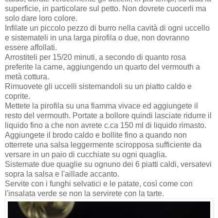
superficie, in particolare sul petto. Non dovrete cuocerli ma
solo dare loro colore.
Infilate un piccolo pezzo di burro nella cavità di ogni uccello
e sistemateli in una larga pirofila o due, non dovranno
essere affollati.
Arrostiteli per 15/20 minuti, a secondo di quanto rosa
preferite la carne, aggiungendo un quarto del vermouth a
metà cottura.
Rimuovete gli uccelli sistemandoli su un piatto caldo e
coprite.
Mettete la pirofila su una fiamma vivace ed aggiungete il
resto del vermouth. Portate a bollore quindi lasciate ridurre il
liquido fino a che non avrete c.ca 150 ml di liquido rimasto.
Aggiungete il brodo caldo e bollite fino a quando non
otterrete una salsa leggermente sciropposa sufficiente da
versare in un paio di cucchiate su ogni quaglia.
Sistemate due quaglie su ognuno dei 6 piatti caldi, versatevi
sopra la salsa e l'aillade accanto.
Servite con i funghi selvatici e le patate, così come con
l'insalata verde se non la servirete con la tarte.