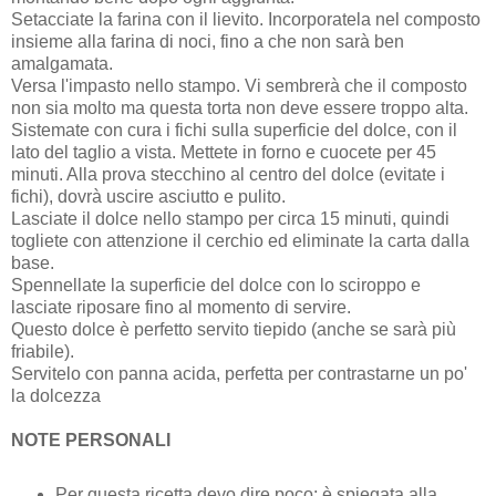
Setacciate la farina con il lievito. Incorporatela nel composto
insieme alla farina di noci, fino a che non sarà ben
amalgamata.
Versa l'impasto nello stampo. Vi sembrerà che il composto
non sia molto ma questa torta non deve essere troppo alta.
Sistemate con cura i fichi sulla superficie del dolce, con il
lato del taglio a vista. Mettete in forno e cuocete per 45
minuti. Alla prova stecchino al centro del dolce (evitate i
fichi), dovrà uscire asciutto e pulito.
Lasciate il dolce nello stampo per circa 15 minuti, quindi
togliete con attenzione il cerchio ed eliminate la carta dalla
base.
Spennellate la superficie del dolce con lo sciroppo e
lasciate riposare fino al momento di servire.
Questo dolce è perfetto servito tiepido (anche se sarà più
friabile).
Servitelo con panna acida, perfetta per contrastarne un po'
la dolcezza
NOTE PERSONALI
Per questa ricetta devo dire poco: è spiegata alla