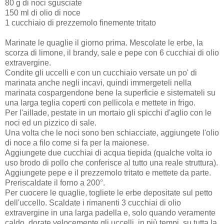
80 g di noci sgusciate
150 ml di olio di noce
1 cucchiaio di prezzemolo finemente tritato
Marinate le quaglie il giorno prima. Mescolate le erbe, la
scorza di limone, il brandy, sale e pepe con 6 cucchiai di olio
extravergine.
Condite gli uccelli e con un cucchiaio versate un po' di
marinata anche negli incavi, quindi immergeteli nella
marinata cospargendone bene la superficie e sistemateli su
una larga teglia coperti con pellicola e mettete in frigo.
Per l'aillade, pestate in un mortaio gli spicchi d'aglio con le
noci ed un pizzico di sale.
Una volta che le noci sono ben schiacciate, aggiungete l'olio
di noce a filo come si fa per la maionese.
Aggiungete due cucchiai di acqua tiepida (qualche volta io
uso brodo di pollo che conferisce al tutto una reale struttura).
Aggiungete pepe e il prezzemolo tritato e mettete da parte.
Preriscaldate il forno a 200°.
Per cuocere le quaglie, togliete le erbe depositate sul petto
dell'uccello. Scaldate i rimanenti 3 cucchiai di olio
extravergine in una larga padella e, solo quando veramente
caldo, dorate velocemente gli uccelli, in più tempi, su tutta la