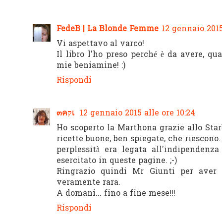
FedeB | La Blonde Femme
12 gennaio 2015
Vi aspettavo al varco!
Il libro l'ho preso perché è da avere, qu
mie beniamine! :)
Rispondi
๓คקเ
12 gennaio 2015 alle ore 10:24
Ho scoperto la Marthona grazie allo Sta
ricette buone, ben spiegate, che riescon
perplessità era legata all'indipendenz
esercitato in queste pagine. ;-)
Ringrazio quindi Mr Giunti per aver a
veramente rara.
A domani... fino a fine mese!!!
Rispondi