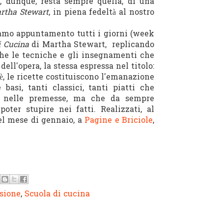
, dunque, resta sempre quella, di una
artha Stewart
, in piena fedeltà al nostro
diamo appuntamento tutti i giorni (week
i Cucina
di Martha Stewart, replicando
he le tecniche e gli insegnamenti che
ell'opera, la stessa espressa nel titolo:
oè, le ricette costituiscono l'emanazione
 basi, tanti classici, tanti piatti che
i, nelle premesse, ma che da sempre
poter stupire nei fatti. Realizzati, al
del mese di gennaio, a
Pagine e Briciole
,
sione
,
Scuola di cucina