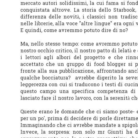
mercato autori solidissimi, la cui fama si fond
conquistata altrove. La storia dello Starbook
differenza delle novità, i classici non tradis
nelle librerie, alla voce "altre lingue" era ogni 
E quindi, come avremmo potuto dire di no?
Ma, nello stesso tempo: come avremmo potuto m
nostro occhio critico, il nostro patto di lelatà
i lettori agli albori del progetto e che ri
accettato che un gruppo di food blogger si 
fronte alla sua pubblicazione, affrontando anc
qualche bocciatura? avrebbe digerito la seve
leggerezza con cui si traducono i testi di cuci
questo campo una specifica competenza di s
lasciato fare il nostro lavoro, con la serenità ch
Queste erano le domande che ci siamo poste- e
per un po', prima di decidere di porle direttame
Immaginando che ci avrebbe mandate a spigolar
Invece, la sorpresa: non solo mr Giunti ha 