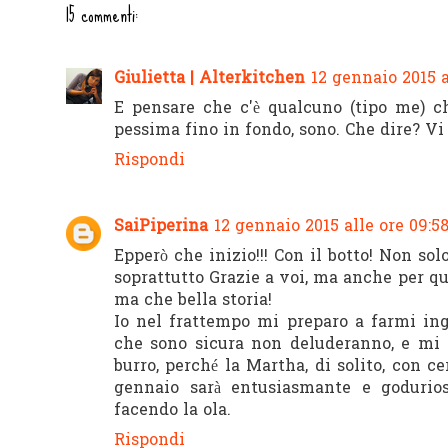
15 commenti:
Giulietta | Alterkitchen
12 gennaio 2015 a
E pensare che c'è qualcuno (tipo me) ch
pessima fino in fondo, sono. Che dire? Vi
Rispondi
SaiPiperina
12 gennaio 2015 alle ore 09:5
Epperò che inizio!!! Con il botto! Non so
soprattutto Grazie a voi, ma anche per que
ma che bella storia!
Io nel frattempo mi preparo a farmi ingo
che sono sicura non deluderanno, e mi p
burro, perché la Martha, di solito, con ce
gennaio sarà entusiasmante e godurios
facendo la ola.
Rispondi