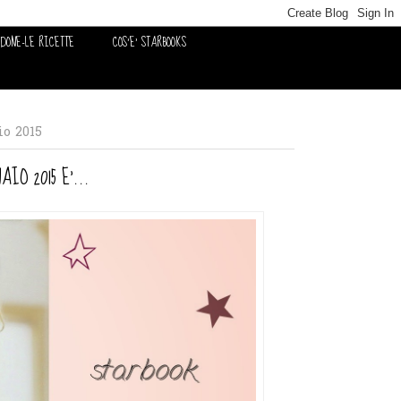
EDONE-LE RICETTE
COS'E' STARBOOKS
io 2015
IO 2015 E'...