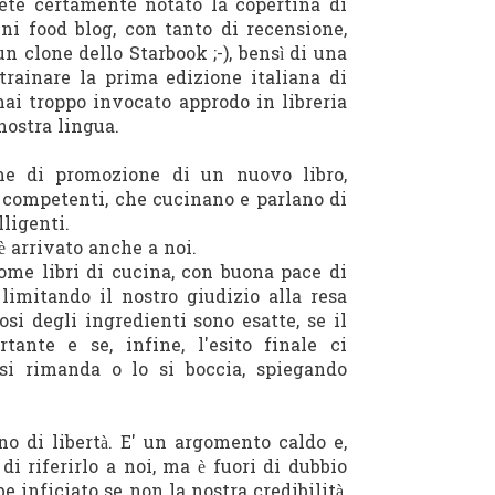
rete certamente notato la copertina di
ni food blog, con tanto di recensione,
un clone dello Starbook ;-), bensì di una
trainare la prima edizione italiana di
ai troppo invocato approdo in libreria
nostra lingua.
rme di promozione di un nuovo libro,
e competenti, che cucinano e parlano di
ligenti.
è arrivato anche a noi.
come libri di cucina, con buona pace di
, limitando il nostro giudizio alla resa
osi degli ingredienti sono esatte, se il
ante e se, infine, l'esito finale ci
 si rimanda o lo si boccia, spiegando
no di libertà. E' un argomento caldo e,
di riferirlo a noi, ma è fuori di dubbio
 inficiato se non la nostra credibilità,