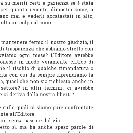
a su meriti certi e pazienza se è stata
, per quanto recente, dimostra come, a
cano mai e vederli accatastati in alto,
volta un colpo al cuore.
antenere fermo il nostro giudizio, il
 e di trasparenza che abbiamo stretto con
nnoviamo ogni mese? L'Editore avrebbe
ponesse in modo veramente critico di
he il rischio di qualche rimandatura o
rità con cui da sempre riprendiamo la
na, quasi che non sia richiesta anche in
ettore? in altri termini. ci avrebbe
e ci deriva dalla nostra libertà?
 sulle quali ci siamo pure confrontate
nte all'Editore.
e, senza passare dal via.
detto sì, ma ha anche speso parole di