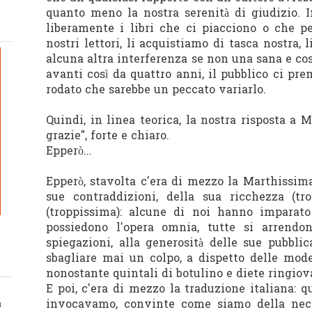
quanto meno la nostra serenità di giudizio. 
liberamente i libri che ci piacciono o che p
nostri lettori, li acquistiamo di tasca nostra,
alcuna altra interferenza se non una sana e co
avanti così da quattro anni, il pubblico ci pr
rodato che sarebbe un peccato variarlo.
Quindi, in linea teorica, la nostra risposta a 
grazie", forte e chiaro.
Epperò...
Epperò, stavolta c'era di mezzo la Marthissima
sue contraddizioni, della sua ricchezza (tro
(troppissima): alcune di noi hanno imparato
possiedono l'opera omnia, tutte si arrendon
spiegazioni, alla generosità delle sue pubblic
sbagliare mai un colpo, a dispetto delle mod
nonostante quintali di botulino e diete ringiov
E poi, c'era di mezzo la traduzione italiana: 
invocavamo, convinte come siamo della nece
a