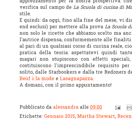
apprezzamento per la nostra prospettiva: che
verifica sul campo de
La Scuola di cucina di M
stile.
E quindi: da oggi, fino alla fine del mese, vi 
end esclusi) per mettere alla prova
La Scuola d
non solo le ricette che abbiamo scelto ma anc
l'autrice dispensa, conformemente alle finalità d
al pari di un qualsiasi corso di cucina reale, ci
pratica della teoria: aspettatevi quindi tante
magari non stupiscono con effetti special
costituiscono l'imprescindibile requisito per 
solito, dalle Starbookers e dalla tre Redoners 
Beuf à la mode
e
Lasagnapazza
.
A domani, con il primo appuntamento!
Pubblicato da
alessandra
alle
09:00
Etichette:
Gennaio 2015
,
Martha Stewart
,
Recen