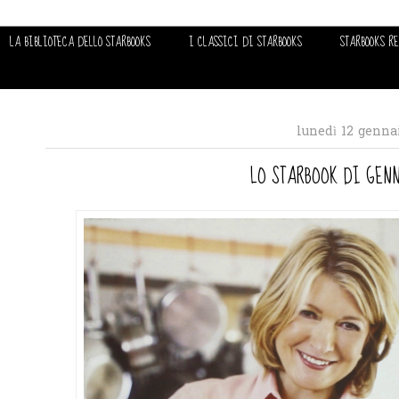
LA BIBLIOTECA DELLO STARBOOKS
I CLASSICI DI STARBOOKS
STARBOOKS R
lunedì 12 genna
LO STARBOOK DI GENNA