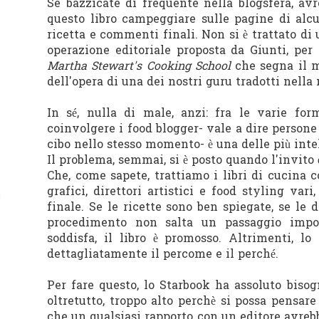
Se bazzicate di frequente nella blogsfera, av
questo libro campeggiare sulle pagine di alcu
ricetta e commenti finali. Non si è trattato di 
operazione editoriale proposta da Giunti, per 
Martha Stewart's Cooking School
che segna il m
dell'opera di una dei nostri guru tradotti nella 
In sé, nulla di male, anzi: fra le varie fo
coinvolgere i food blogger- vale a dire person
cibo nello stesso momento- è una delle più intel
Il problema, semmai, si è posto quando l'invito 
Che, come sapete, trattiamo i libri di cucina 
grafici, direttori artistici e food styling vari
finale. Se le ricette sono ben spiegate, se le d
procedimento non salta un passaggio import
soddisfa, il libro è promosso. Altrimenti, lo
dettagliatamente il percome e il perché.
Per fare questo, lo Starbook ha assoluto bisog
oltretutto, troppo alto perchè si possa pensare 
che un qualsiasi rapporto con un editore avrebbe