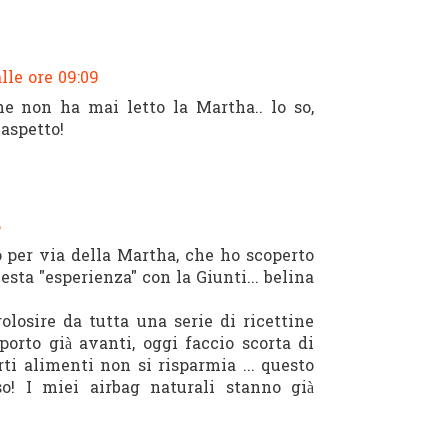
lle ore 09:09
e non ha mai letto la Martha.. lo so,
 aspetto!
8
lo per via della Martha, che ho scoperto
sta "esperienza" con la Giunti... belina
losire da tutta una serie di ricettine
orto già avanti, oggi faccio scorta di
rti alimenti non si risparmia ... questo
o! I miei airbag naturali stanno già