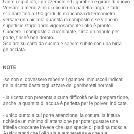
Unire i cipollotti, ilprezzemolo ed i gamberi e girare di nuovo.
Versare almeno 2cm di olio in una padella larga, e farlo
scaldare fino a 190 gradi. In mancanza di termometro
versare una piccola quantità di composto e se viene in
superficie sfrigolando vigorosamente l'olio è pronto.
Cuocere il composto a cucchiaiate, circa un minuto per
parte, finchè ben dorato.
Scolare su carta da cucina e servire subito con una birra
ghiacciata.
NOTE
-se non si dovessero reperire i gamberi minuscoli indicati
nella ricetta basta tagliuzzare dei gamberetti normali.
- la ricetta non presenta alcuna difficoltà nella preparazione,
anche la quantità di acqua è perfetta per le polveri indicate.
- unico punto a cui porre attenzione, la cottura: la frittura
richiede un minimo di attenzione per poter gustare una
frittella croccante invece che uan specie di piadina moscia.
Assicuratevi che l'olio sia a temperatura e che sia